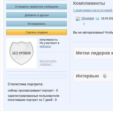
Комплименты
Отправить приватное сообщение
1 комплиментов в гостевой 
Добавить в друзья
1Symbol
18.04.201
Игнорировать
!
Сделать подарок
Вы не авторизованы! Чтоб
популярность:
Не участвует в
рейтинге
Метки лидеров
Как получить
уровень?
Интервью
Статистика портрета:
сейчас просматривают портрет - 0
зарегистрированные пользователи
посетившие портрет за 7 дней - 0